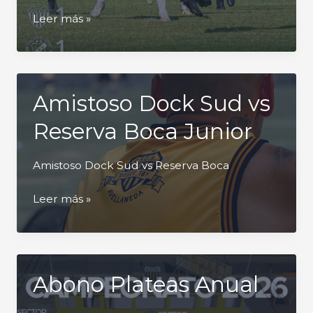
AmistosoClubAtleticoLugano
Leer más »
Amistoso Dock Sud vs
Reserva Boca Junior
Amistoso Dock Sud vs Reserva Boca
Amistoso
Leer más »
Dock
Sud
vs
Reserva
Abono Plateas Anual
Boca
Junior