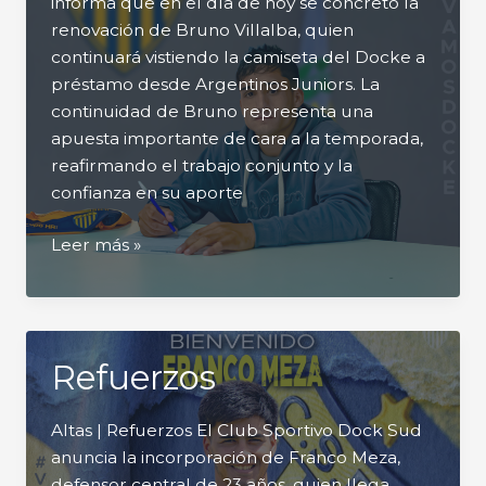
informa que en el día de hoy se concretó la
renovación de Bruno Villalba, quien
continuará vistiendo la camiseta del Docke a
préstamo desde Argentinos Juniors. La
continuidad de Bruno representa una
apuesta importante de cara a la temporada,
reafirmando el trabajo conjunto y la
confianza en su aporte
Renovacion
Leer más »
Refuerzos
Altas | Refuerzos El Club Sportivo Dock Sud
anuncia la incorporación de Franco Meza,
defensor central de 23 años, quien llega