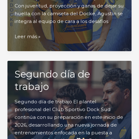
Con juventud, proyección y ganas de dejar su
huella con la camiseta del Docke, Agustín se
integra al equipo de cara a los desafíos
Refuerzos
Leer más »
Segundo día de
trabajo
Segundo día de trabajo El plantel
profesional del Club Sportivo Dock Sud
continúa con su preparación en este inicio de
2026, desarrollando una nueva jornada de
entrenamientos enfocada en la puesta a