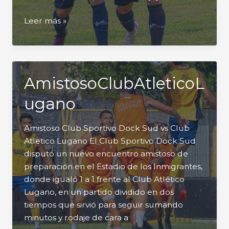
Cronica
Leer más »
Dock
Sud
vs
Arsenal
AmistosoClubAtleticoL
ugano
Amistoso Club Sportivo Dock Sud vs Club
Atletico Lugano El Club Sportivo Dock Sud
disputó un nuevo encuentro amistoso de
preparación en el Estadio de los Inmigrantes,
donde igualó 1 a 1 frente al Club Atlético
Lugano, en un partido dividido en dos
tiempos que sirvió para seguir sumando
minutos y rodaje de cara a