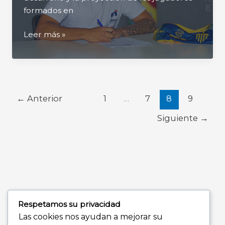
formados en
Renovacion
Leer más »
←
Anterior
1
…
7
8
9
Siguiente
→
Respetamos su privacidad
Las cookies nos ayudan a mejorar su