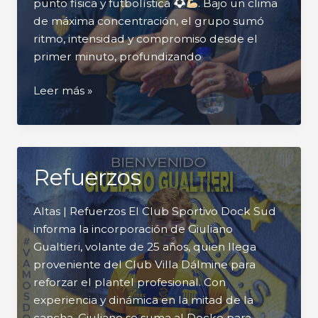
punto física y futbolística
. Bajo un clima
de máxima concentración, el grupo sumó
ritmo, intensidad y compromiso desde el
primer minuto, profundizando
Segundo
Leer más »
día
de
trabajo
Refuerzos
Altas | Refuerzos El Club Sportivo Dock Sud
informa la incorporación de Giuliano
Gualtieri, volante de 25 años, quien llega
proveniente del Club Villa Dálmine para
reforzar el plantel profesional. Con
experiencia y dinámica en la mitad de la
cancha, Giuliano se suma al Docke para